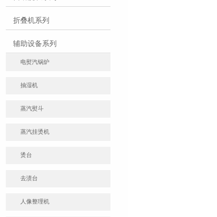
折叠机系列
辅助设备系列
电熨汽锅炉
抽湿机
蒸汽熨斗
蒸汽挂烫机
烫台
去渍台
人像整理机